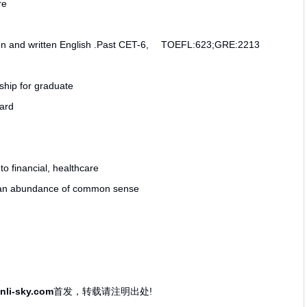
re
n and written English .Past CET-6, TOEFL:623;GRE:2213
ship for graduate
ward
to financial, healthcare
d an abundance of common sense
anli-sky.com
首发，转载请注明出处!