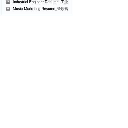
购工程师英文简历
Industrial Engineer Resume_工业
工程师英文简历
Music Marketing Resume_音乐营
销英文简历