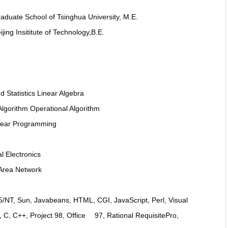
aduate School of Tsinghua University, M.E.
ing Insititute of Technology,B.E.
 Statistics Linear Algebra
lgorithm Operational Algorithm
inear Programming
al Electronics
l Area Network
5/NT, Sun, Javabeans, HTML, CGI, JavaScript, Perl, Visual
, C, C++, Project 98, Office 97, Rational RequisitePro,