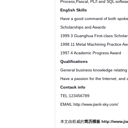
Process,Pascal, PL/I and SQL softwa
English Skills
Have a good command of both spoke
Scholarships and Awards
1999.3 Guanghua First-class Scholar
1998.11 Metal Machining Practice A
1997.4 Academic Progress Award
Qualifications
General business knowledge relating 
Have a passion for the Internet, an
Contack info
TEL:123456789
EMAIL:http://www.jianli-sky.com/
本文由权威的
简历模板
http://www.ji