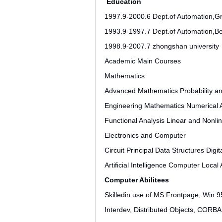
Education
1997.9-2000.6 Dept.of Automation,Gr
1993.9-1997.7 Dept.of Automation,Beij
1998.9-2007.7 zhongshan university
Academic Main Courses
Mathematics
Advanced Mathematics Probability and
Engineering Mathematics Numerical A
Functional Analysis Linear and Nonl
Electronics and Computer
Circuit Principal Data Structures Digit
Artificial Intelligence Computer Loca
Computer Abilitees
Skilledin use of MS Frontpage, Win 9
Interdev, Distributed Objects, CORBA